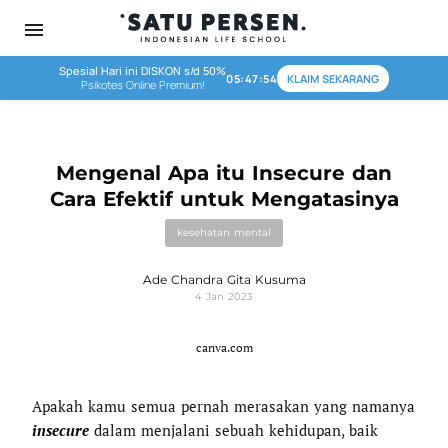
menu
Spesial Hari ini DISKON s/d 50%
05:47:54
KLAIM SEKARANG
Psikotes Online Premium!
Mengenal Apa itu Insecure dan
Cara Efektif untuk Mengatasinya
kesehatan mental
Ade Chandra Gita Kusuma
4 Jan 2023
canva.com
Apakah kamu semua pernah merasakan yang namanya
insecure
dalam menjalani sebuah kehidupan, baik