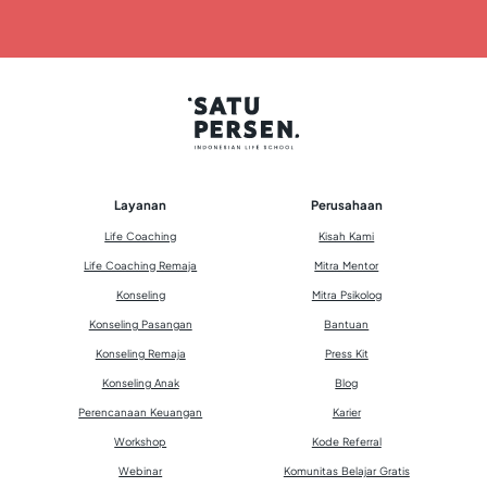
Layanan
Perusahaan
Life Coaching
Kisah Kami
Life Coaching Remaja
Mitra Mentor
Konseling
Mitra Psikolog
Konseling Pasangan
Bantuan
Konseling Remaja
Press Kit
Konseling Anak
Blog
Perencanaan Keuangan
Karier
Workshop
Kode Referral
Webinar
Komunitas Belajar Gratis