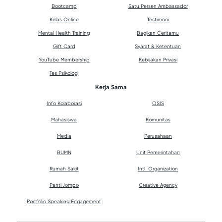
Bootcamp
Satu Persen Ambassador
Kelas Online
Testimoni
Mental Health Training
Bagikan Ceritamu
Gift Card
Syarat & Ketentuan
YouTube Membership
Kebijakan Privasi
Tes Psikologi
Kerja Sama
Info Kolaborasi
OSIS
Mahasiswa
Komunitas
Media
Perusahaan
BUMN
Unit Pemerintahan
Rumah Sakit
Intl. Organization
Panti Jompo
Creative Agency
Portfolio Speaking Engagement