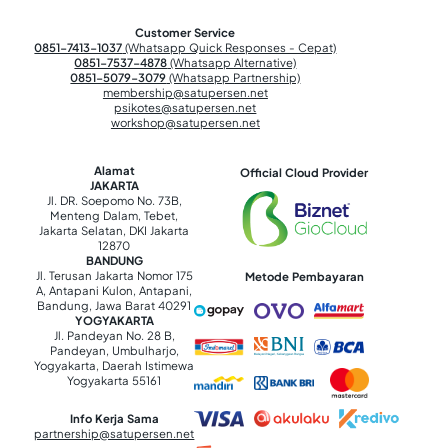
Customer Service
0851-7413-1037
(Whatsapp Quick Responses - Cepat)
0851-7537-4878
(Whatsapp Alternative)
0851-5079-3079
(Whatsapp Partnership)
membership@satupersen.net
psikotes@satupersen.net
workshop@satupersen.net
Alamat
Official Cloud Provider
JAKARTA
Jl. DR. Soepomo No. 73B,
Menteng Dalam, Tebet,
Jakarta Selatan, DKI Jakarta
12870
BANDUNG
Jl. Terusan Jakarta Nomor 175
Metode Pembayaran
A, Antapani Kulon, Antapani,
Bandung, Jawa Barat 40291
YOGYAKARTA
Jl. Pandeyan No. 28 B,
Pandeyan, Umbulharjo,
Yogyakarta, Daerah Istimewa
Yogyakarta 55161
Info Kerja Sama
partnership@satupersen.net