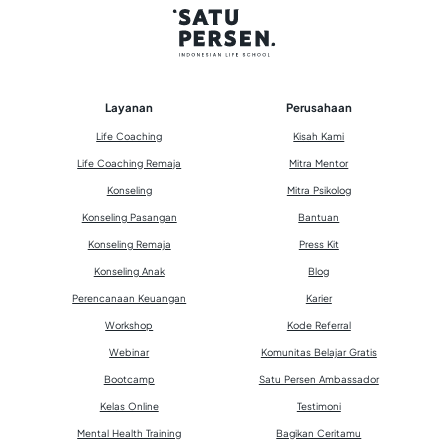
Layanan
Perusahaan
Life Coaching
Kisah Kami
Life Coaching Remaja
Mitra Mentor
Konseling
Mitra Psikolog
Konseling Pasangan
Bantuan
Konseling Remaja
Press Kit
Konseling Anak
Blog
Perencanaan Keuangan
Karier
Workshop
Kode Referral
Webinar
Komunitas Belajar Gratis
Bootcamp
Satu Persen Ambassador
Kelas Online
Testimoni
Mental Health Training
Bagikan Ceritamu