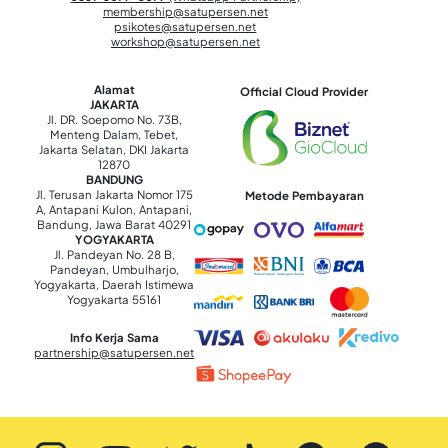
membership@satupersen.net
psikotes@satupersen.net
workshop@satupersen.net
Alamat
Official Cloud Provider
JAKARTA
Jl. DR. Soepomo No. 73B,
Menteng Dalam, Tebet,
Jakarta Selatan, DKI Jakarta
12870
BANDUNG
Jl. Terusan Jakarta Nomor 175
Metode Pembayaran
A, Antapani Kulon, Antapani,
Bandung, Jawa Barat 40291
YOGYAKARTA
Jl. Pandeyan No. 28 B,
Pandeyan, Umbulharjo,
Yogyakarta, Daerah Istimewa
Yogyakarta 55161
Info Kerja Sama
partnership@satupersen.net