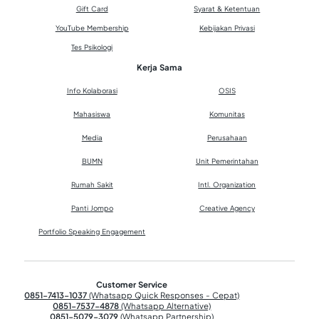
Gift Card
Syarat & Ketentuan
YouTube Membership
Kebijakan Privasi
Tes Psikologi
Kerja Sama
Info Kolaborasi
OSIS
Mahasiswa
Komunitas
Media
Perusahaan
BUMN
Unit Pemerintahan
Rumah Sakit
Intl. Organization
Panti Jompo
Creative Agency
Portfolio Speaking Engagement
Customer Service
0851-7413-1037
(Whatsapp Quick Responses - Cepat)
0851-7537-4878
(Whatsapp Alternative)
0851-5079-3079
(Whatsapp Partnership)