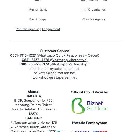
Rumah Sakit
Intl. Organization
Panti Jompo
Creative Agency
Portfolio Speaking Engagement
Customer Service
0851-7413-1037
(Whatsapp Quick Responses - Cepat)
0851-7537-4878
(Whatsapp Alternative)
0851-5079-3079
(Whatsapp Partnership)
membership@satupersen.net
psikotes@satupersen.net
workshop@satupersen.net
Alamat
Official Cloud Provider
JAKARTA
Jl. DR. Soepomo No. 73B,
Menteng Dalam, Tebet,
Jakarta Selatan, DKI Jakarta
12870
BANDUNG
Jl. Terusan Jakarta Nomor 175
Metode Pembayaran
A, Antapani Kulon, Antapani,
Bandung, Jawa Barat 40291