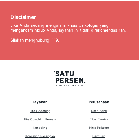
Disclaimer
Jika Anda sedang mengalami krisis psikologis yang
mengancam hidup Anda, layanan ini tidak direkomendasikan.
Silakan menghubungi 119.
Layanan
Perusahaan
Life Coaching
Kisah Kami
Life Coaching Remaja
Mitra Mentor
Konseling
Mitra Psikolog
Konseling Pasangan
Bantuan