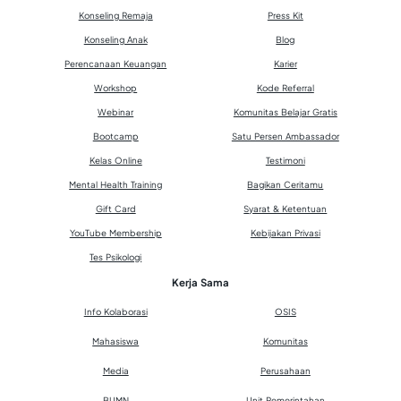
Konseling Remaja
Press Kit
Konseling Anak
Blog
Perencanaan Keuangan
Karier
Workshop
Kode Referral
Webinar
Komunitas Belajar Gratis
Bootcamp
Satu Persen Ambassador
Kelas Online
Testimoni
Mental Health Training
Bagikan Ceritamu
Gift Card
Syarat & Ketentuan
YouTube Membership
Kebijakan Privasi
Tes Psikologi
Kerja Sama
Info Kolaborasi
OSIS
Mahasiswa
Komunitas
Media
Perusahaan
BUMN
Unit Pemerintahan