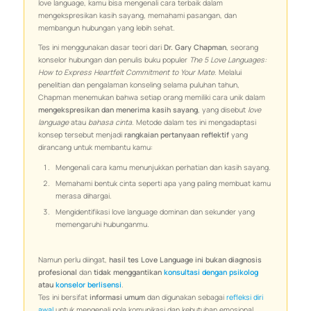
love language, kamu bisa mengenali cara terbaik dalam
mengekspresikan kasih sayang, memahami pasangan, dan
membangun hubungan yang lebih sehat.
Tes ini menggunakan dasar teori dari
Dr. Gary Chapman
, seorang
konselor hubungan dan penulis buku populer
The 5 Love Languages:
How to Express Heartfelt Commitment to Your Mate
. Melalui
penelitian dan pengalaman konseling selama puluhan tahun,
Chapman menemukan bahwa setiap orang memiliki cara unik dalam
mengekspresikan dan menerima kasih sayang
, yang disebut
love
language
atau
bahasa cinta
. Metode dalam tes ini mengadaptasi
konsep tersebut menjadi
rangkaian pertanyaan reflektif
yang
dirancang untuk membantu kamu:
Mengenali cara kamu menunjukkan perhatian dan kasih sayang.
Memahami bentuk cinta seperti apa yang paling membuat kamu
merasa dihargai.
Mengidentifikasi love language dominan dan sekunder yang
memengaruhi hubunganmu.
Namun perlu diingat,
hasil tes Love Language ini bukan diagnosis
profesional
dan
tidak menggantikan
konsultasi dengan psikolog
atau
konselor berlisensi
.
Tes ini bersifat
informasi umum
dan digunakan sebagai
refleksi diri
awal
untuk mengenali pola komunikasi dan kebutuhan emosional