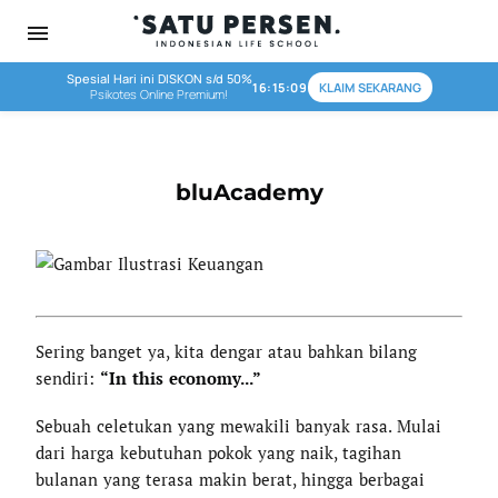
menu
Spesial Hari ini DISKON s/d 50%
16:15:09
KLAIM SEKARANG
Psikotes Online Premium!
bluAcademy
Sering banget ya, kita dengar atau bahkan bilang
sendiri:
“In this economy...”
Sebuah celetukan yang mewakili banyak rasa. Mulai
dari harga kebutuhan pokok yang naik, tagihan
bulanan yang terasa makin berat, hingga berbagai