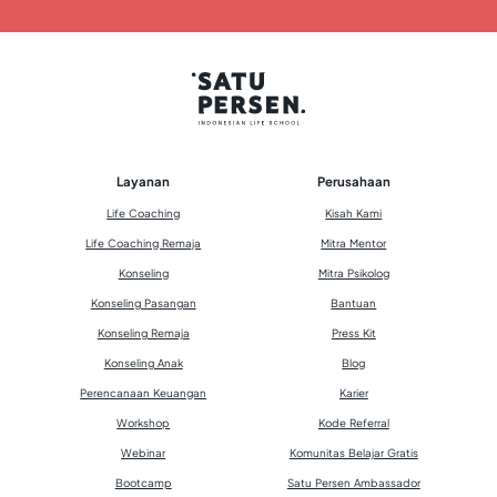
Layanan
Perusahaan
Life Coaching
Kisah Kami
Life Coaching Remaja
Mitra Mentor
Konseling
Mitra Psikolog
Konseling Pasangan
Bantuan
Konseling Remaja
Press Kit
Konseling Anak
Blog
Perencanaan Keuangan
Karier
Workshop
Kode Referral
Webinar
Komunitas Belajar Gratis
Bootcamp
Satu Persen Ambassador