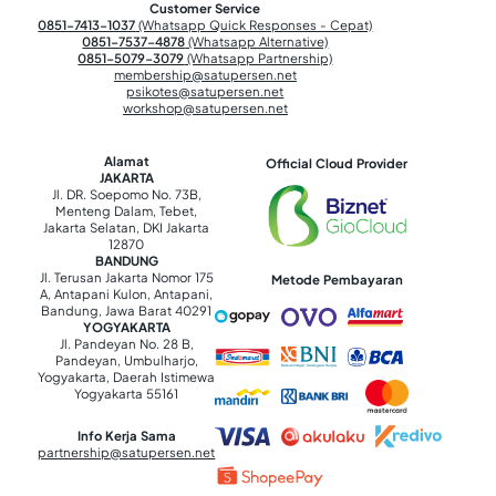
Customer Service
0851-7413-1037
(Whatsapp Quick Responses - Cepat)
0851-7537-4878
(Whatsapp Alternative)
0851-5079-3079
(Whatsapp Partnership)
membership@satupersen.net
psikotes@satupersen.net
workshop@satupersen.net
Alamat
Official Cloud Provider
JAKARTA
Jl. DR. Soepomo No. 73B,
Menteng Dalam, Tebet,
Jakarta Selatan, DKI Jakarta
12870
BANDUNG
Jl. Terusan Jakarta Nomor 175
Metode Pembayaran
A, Antapani Kulon, Antapani,
Bandung, Jawa Barat 40291
YOGYAKARTA
Jl. Pandeyan No. 28 B,
Pandeyan, Umbulharjo,
Yogyakarta, Daerah Istimewa
Yogyakarta 55161
Info Kerja Sama
partnership@satupersen.net