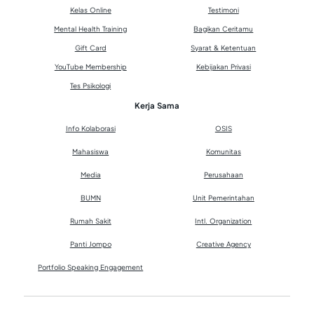
Kelas Online
Testimoni
Mental Health Training
Bagikan Ceritamu
Gift Card
Syarat & Ketentuan
YouTube Membership
Kebijakan Privasi
Tes Psikologi
Kerja Sama
Info Kolaborasi
OSIS
Mahasiswa
Komunitas
Media
Perusahaan
BUMN
Unit Pemerintahan
Rumah Sakit
Intl. Organization
Panti Jompo
Creative Agency
Portfolio Speaking Engagement